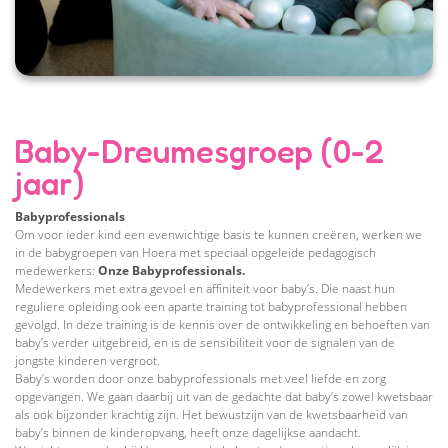
Baby-Dreumesgroep (0-2
jaar)
Babyprofessionals
Om voor ieder kind een evenwichtige basis te kunnen creëren, werken we
in de babygroepen van Hoera met speciaal opgeleide pedagogisch
medewerkers:
Onze Babyprofessionals.
Medewerkers met extra gevoel en affiniteit voor baby’s. Die naast hun
reguliere opleiding ook een aparte training tot babyprofessional hebben
gevolgd. In deze training is de kennis over de ontwikkeling en behoeften van
baby’s verder uitgebreid, en is de sensibiliteit voor de signalen van de
jongste kinderen vergroot.
Baby’s worden door onze babyprofessionals met veel liefde en zorg
opgevangen. We gaan daarbij uit van de gedachte dat baby’s zowel kwetsbaar
als ook bijzonder krachtig zijn. Het bewustzijn van de kwetsbaarheid van
baby’s binnen de kinderopvang, heeft onze dagelijkse aandacht.