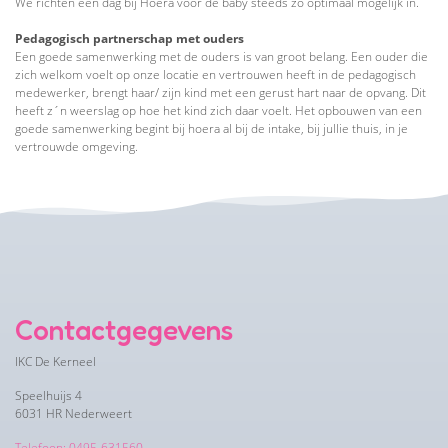
We richten een dag bij Hoera voor de baby steeds zo optimaal mogelijk in.
Pedagogisch partnerschap met ouders
Een goede samenwerking met de ouders is van groot belang. Een ouder die
zich welkom voelt op onze locatie en vertrouwen heeft in de pedagogisch
medewerker, brengt haar/ zijn kind met een gerust hart naar de opvang. Dit
heeft z´n weerslag op hoe het kind zich daar voelt. Het opbouwen van een
goede samenwerking begint bij hoera al bij de intake, bij jullie thuis, in je
vertrouwde omgeving.
Contactgegevens
IKC De Kerneel
Speelhuijs 4
6031 HR Nederweert
Telefoon: 0495-631560