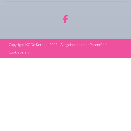
Copyright IKC De Kerneel 2026 - Aangeboden door
ParentCom
Cookiebeleid