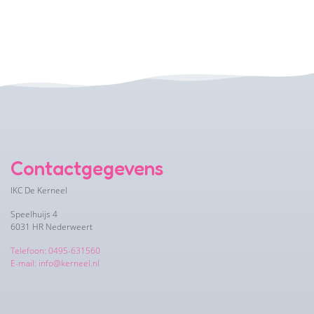
Contactgegevens
IKC De Kerneel
Speelhuijs 4
6031 HR Nederweert
Telefoon: 0495-631560
E-mail: info@kerneel.nl