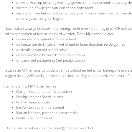
de wijze waarop invulling wordt gegeven aan tussenschoolse opvang: de
vaststellen of wijzigen van een schoolreglement
vaststellen van het schoolplan en zorgplan – hierin staan plannen van 
onderwijs aan zorgleerlingen
Naast zaken waar je officieel instemmingsrecht over hebt, mag je als MR ook adv
zaken besproken of bediscussieerd worden. Denk bijvoorbeeld aan:
de verkeersveiligheid rond de school
de keuze om de kinderen wel of niet te laten douchen na de gymles
de invulling van het schoolreisje
de hoeveelheid huiswerk in de bovenbouw
omgaan met pestgedrag (het pestprotocol)
Je zit in de MR namens de ouders van de school en het is van belang om te wete
zeggen dat zij zelfstandig en zonder verder overleg kunnen adviseren over of 
Samenstelling MR IKC de Kerneel:
Martijn Moonen, ouder (voorzitter)
Neeltje van der Sande, ouder
Rolf Verheijen, ouder
Evi Vanderfeesten, personeel
Marian Hansen, personeel (secretaris)
Linda Caris, personeel
U kunt ons bereiken via mr.kerneel@meerderweert.nl