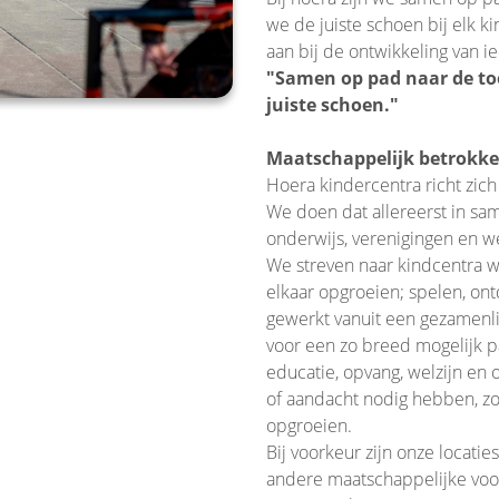
we de juiste schoen bij elk k
aan bij de ontwikkeling van ie
"Samen op pad naar de to
juiste schoen."
Maatschappelijk betrokke
Hoera kindercentra richt zic
We doen dat allereerst in s
onderwijs, verenigingen en we
We streven naar kindcentra wa
elkaar opgroeien; spelen, on
gewerkt vanuit een gezamenli
voor een zo breed mogelijk pa
educatie, opvang, welzijn en 
of aandacht nodig hebben, zo
opgroeien.
Bij voorkeur zijn onze locati
andere maatschappelijke voo