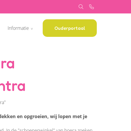
Informatie
Ouderportaal
era
ntra
ra"
ekken en opgroeien, wij lopen met je
ad. In de "schoenenwinkel" van hoera zoeken