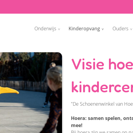
Onderwijs
Kinderopvang
Ouders
Visie ho
kinderce
"De Schoenenwinkel van Hoe
Hoera: samen spelen, ontd
mee!
Bij hoera zijn we samen op p